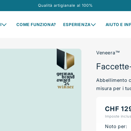
Qualità artigianale al 100%
I
COME FUNZIONA?
ESPERIENZA
AIUTO E IN
Veneera™
Faccette
Abbellimento c
misura per i tu
Prezzo
CHF 12
di
Imposte inclu
listino
Noto per: