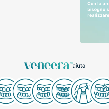
Con la pr
bisogno so
realizzar
aiuta