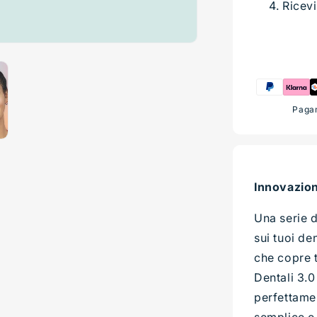
Ricevi
Pagam
Innovazion
Una serie 
sui tuoi de
che copre t
Dentali 3.0
perfettamen
semplice e 