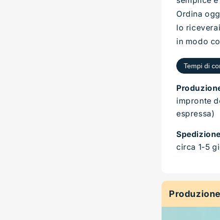
Ordina oggi
lo ricevera
in modo co
Tempi di c
Produzion
impronte de
espressa)
Spedizion
circa 1-5 g
Produzione