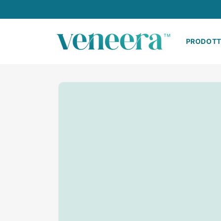
Vai
direttamente
ai contenuti
PRODOTT
Passa alle
informazioni
sul prodotto