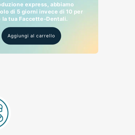
oduzione express, abbiamo
lo di 5 giorni invece di 10 per
e la tua Faccette-Dentali.
Aggiungi al carrello