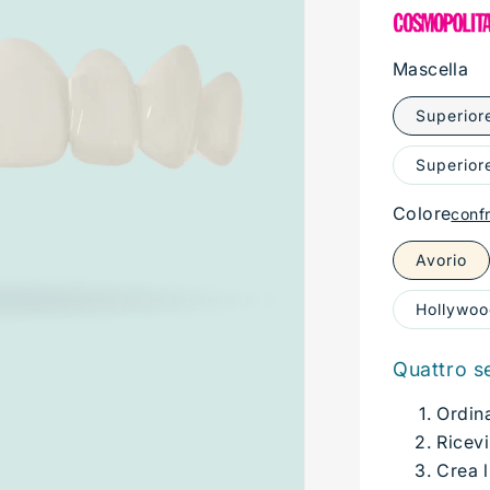
Mascella
Superior
Superiore
Colore
conf
Avorio
Hollywo
Quattro s
Ordina
Ricevi
Crea l