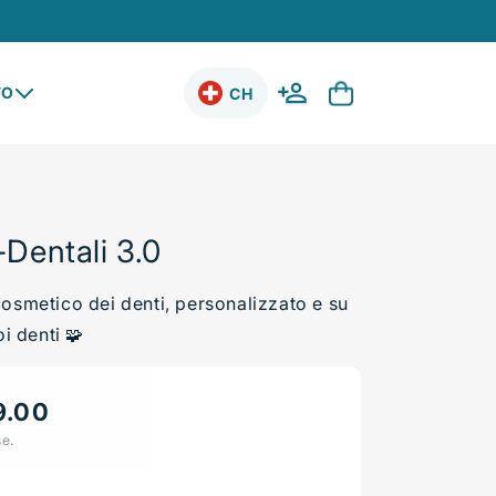
Accedi
Carrello
FO
CH
-Dentali 3.0
osmetico dei denti, personalizzato e su
oi denti 🧩
9.00
se.