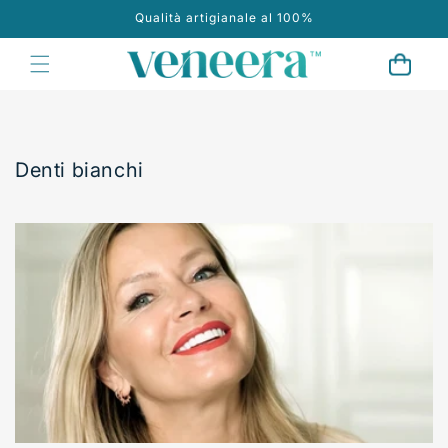
Vai
Qualità artigianale al 100%
direttamente
ai contenuti
Carrello
Denti bianchi